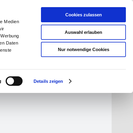
ßburgwedel
Notdienste
Cookies zulassen
le Medien
ir
Auswahl erlauben
, Werbung
ren Daten
Nur notwendige Cookies
ienste
g
Details zeigen